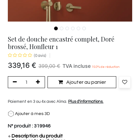
Set de douche encastré complet, Doré
brossé, Honfleur 1
(0 avis)
339,16
€
399,00
€
TVA incluse
15.0
% de réduction
Ajouter au panier
Paiement en 3 ou 4x avec Alma.
Plus d'informations.
Ajouter à mes 3D
N° produit :
319946
+
Description du produit