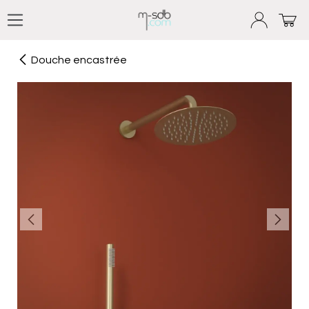
Se rendre au contenu
Douche encastrée