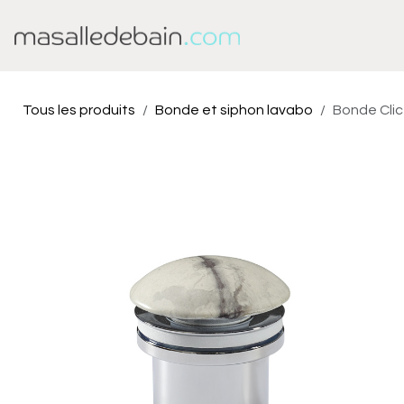
Se rendre au contenu
Baignoire
Douche
Tous les produits
Bonde et siphon lavabo
Bonde Clic