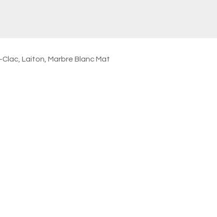
Meuble
WC Bidet
Miroir
Lavabo Vasque
Robinet
Accessoires
Radiateur
-Clac, Laiton, Marbre Blanc Mat