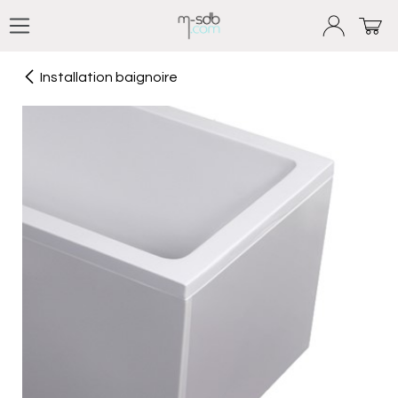
Se rendre au contenu
Installation baignoire