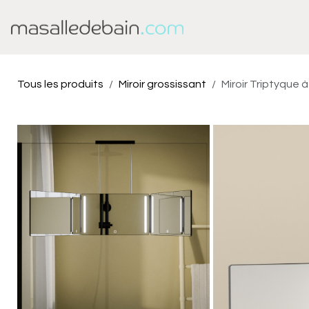
Se rendre au contenu
Baignoire
Douche
Tous les produits
Miroir grossissant
Miroir Triptyque 