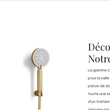
Déco
Notr
La gamme Ch
pour la salle
parois de do
toute une sé
d'un traitem
cinq ans pou