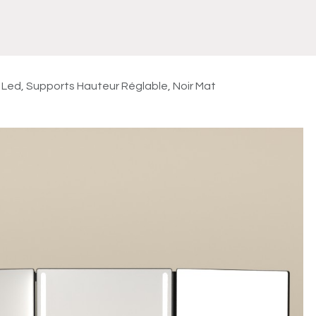
Meuble
WC Bidet
Miroir
Lavabo Vasque
Robinet
Accessoires
Radiateur
à Led, Supports Hauteur Réglable, Noir Mat