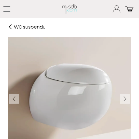
Se rendre au contenu
WC suspendu