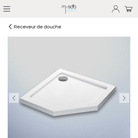
Se rendre au contenu
Receveur de douche