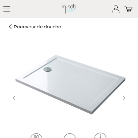
Se rendre au contenu
Receveur de douche