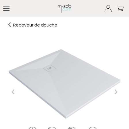
Se rendre au contenu
Receveur de douche