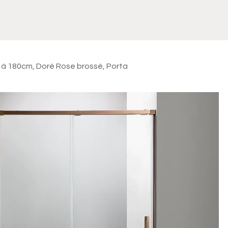
Meuble
WC Bidet
Miroir
Lavabo Vasque
Robinet
Accessoires
Radiateur
5 à 180cm, Doré Rose brossé, Porta