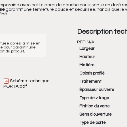
ntemporaine avec cette paroi de douche coulissante en doré ro
ose
garantit une fermeture douce et sécurisée, tandis que le ver
iné.
Description tec
REF:
N/A
ctuée après la mise en
e pour garantir une
Largeur
it du produit.
Hauteur
Matière
Coloris profilé
Schéma technique
Traitement
PORTA.pdf
Épaisseur du verre
Type de vitrage
Finition du verre
Sens d'ouverture
Type de porte