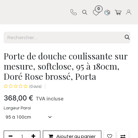
0
Sur-mesure
Revêtements
Pro-pose
Porte de douche coulissante sur
mesure, softclose, 95 à 180cm,
Doré Rose brossé, Porta
(0 avis)
368,00
€
TVA incluse
Largeur Paroi
Ajouter au panier