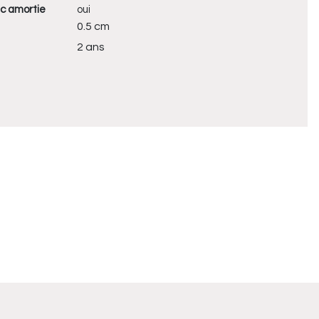
c amortie
oui
0.5 cm
2 ans