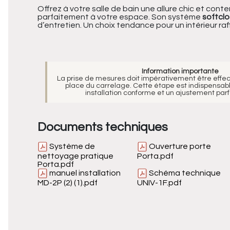
Offrez à votre salle de bain une allure chic et co
parfaitement à votre espace. Son système
softcl
d’entretien. Un choix tendance pour un intérieur raff
Information importante
La prise de mesures doit impérativement être effe
place du carrelage. Cette étape est indispensabl
installation conforme et un ajustement parfa
Documents techniques
Système de
Ouverture porte
nettoyage pratique
Porta.pdf
Porta.pdf
manuel installation
Schéma technique
MD-2P (2) (1).pdf
UNIV-1F.pdf