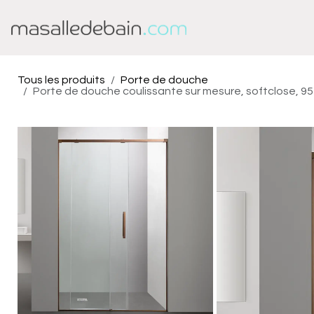
Se rendre au contenu
Baignoire
Douche
Tous les produits
Porte de douche
Porte de douche coulissante sur mesure, softclose, 9