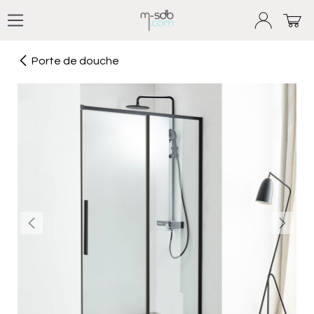
Se rendre au contenu
Porte de douche