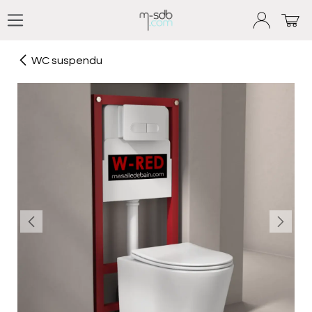
Se rendre au contenu
WC suspendu