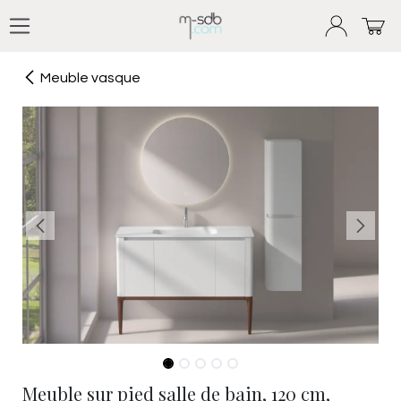
Se rendre au contenu
Meuble vasque
Meuble sur pied salle de bain, 120 cm,