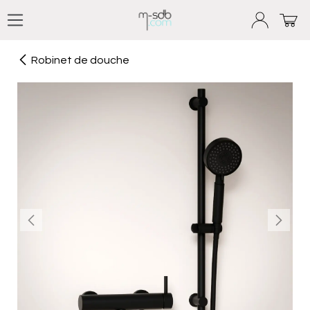
Se rendre au contenu
Robinet de douche