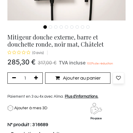
Mitigeur douche externe, barre et
douchette ronde, noir mat, Châtelet
(0 avis)
285,30
€
317,00
€
TVA incluse
10.0
% de réduction
Ajouter au panier
Paiement en 3 ou 4x avec Alma.
Plus d'informations.
Ajouter à mes 3D
Pro-pose
N° produit :
316689