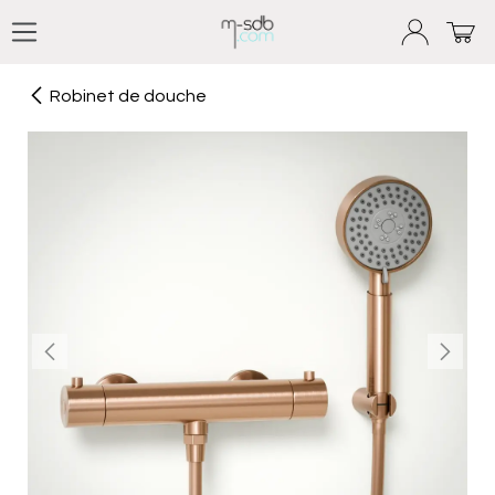
Se rendre au contenu
Robinet de douche