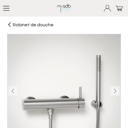
Se rendre au contenu
Robinet de douche