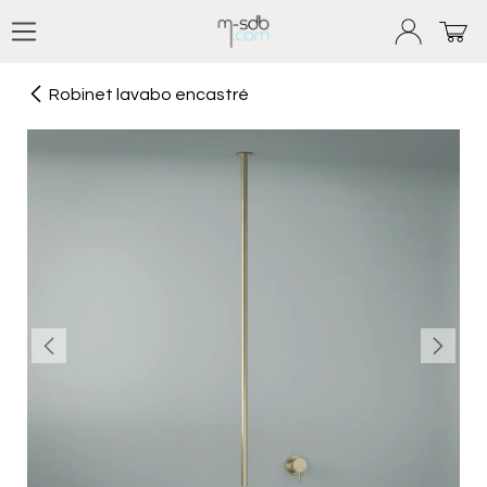
Se rendre au contenu
Robinet lavabo encastré