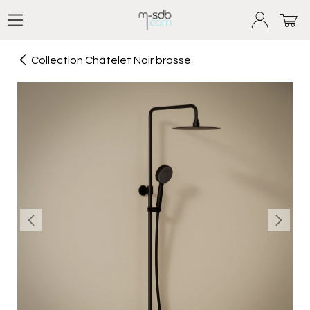
Se rendre au contenu
Collection Châtelet Noir brossé