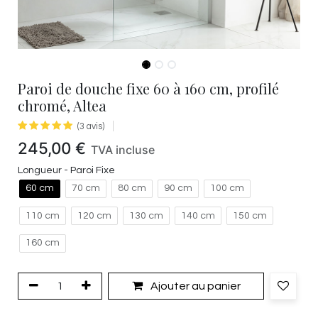
Paroi de douche fixe 60 à 160 cm, profilé
chromé, Altea
(3 avis)
245,00
€
TVA incluse
Longueur - Paroi Fixe
60 cm
70 cm
80 cm
90 cm
100 cm
110 cm
120 cm
130 cm
140 cm
150 cm
160 cm
Ajouter au panier