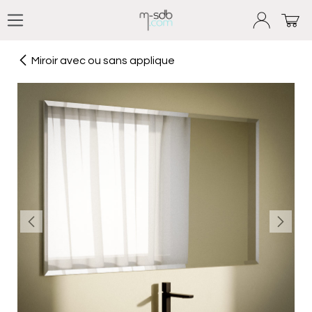
Se rendre au contenu
Miroir avec ou sans applique