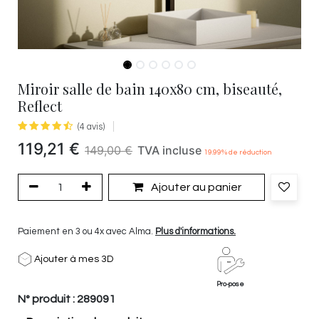
Miroir salle de bain 140x80 cm, biseauté,
Reflect
(4 avis)
119,21
€
149,00
€
TVA incluse
19.99
% de réduction
Ajouter au panier
Paiement en 3 ou 4x avec Alma.
Plus d'informations.
Ajouter à mes 3D
Pro-pose
N° produit :
289091