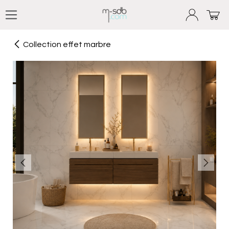
Se rendre au contenu
Collection effet marbre