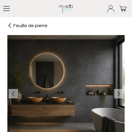
Se rendre au contenu
Feuille de pierre