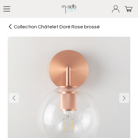
Se rendre au contenu
Collection Châtelet Doré Rose brossé