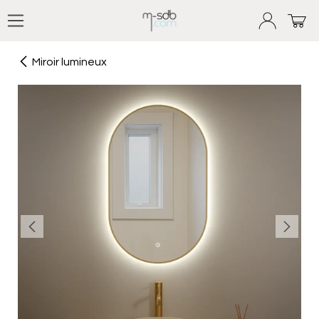
Se rendre au contenu
Miroir lumineux