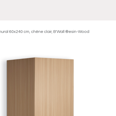
Meuble
WC Bidet
Miroir
Lavabo Vasque
Robinet
Accessoires
Radiateur
ral 60x240 cm, chêne clair, B'Wall ®esin-Wood