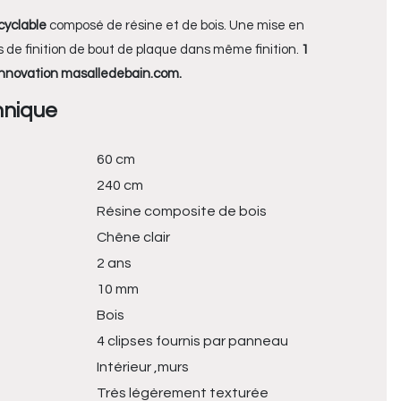
yclable
composé de résine et de bois. Une mise en
s de finition de bout de plaque dans même finition.
1
Innovation masalledebain.com.
hnique
60 cm
240 cm
Résine composite de bois
Chêne clair
2 ans
10 mm
Bois
4 clipses fournis par panneau
Intérieur ,murs
Très légèrement texturée