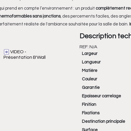
in qui prend en compte l’environnement : un produit
complètement rec
hermoformables sans jonctions
, des percements faciles, des angle
faitement réaliste de l'ambiance souhaitée pour la salle de bain.
Description tec
REF:
N/A
VIDEO -
Largeur
Présentation B'Wall
Longueur
Matière
Couleur
Garantie
Epaisseur carrelage
Finition
Fixations
Destination principale
Surface