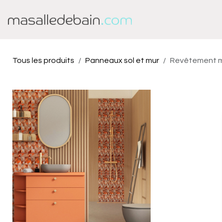
Se rendre au contenu
Baignoire
Douche
Tous les produits
Panneaux sol et mur
Revêtement mu