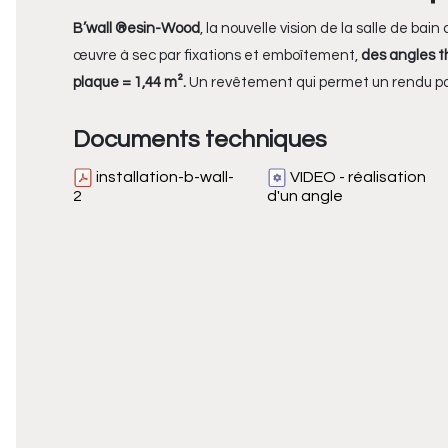
B’wall ®esin-Wood
, la nouvelle vision de la salle de ba
œuvre à sec par fixations et emboîtement,
des angles t
plaque = 1,44 m².
Un revêtement qui permet un rendu par
Documents techniques
installation-b-wall-
VIDEO - réalisation
2
d'un angle