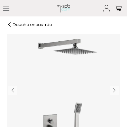
Se rendre au contenu
Douche encastrée