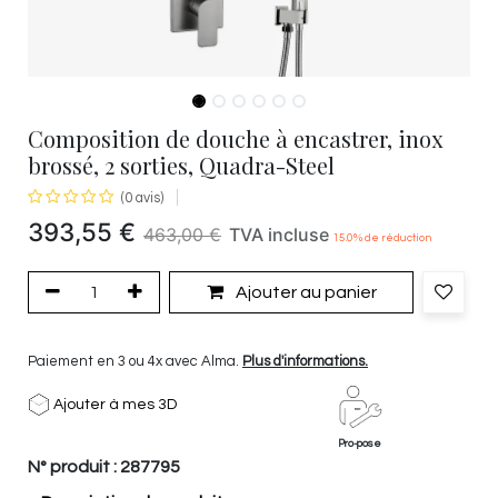
Composition de douche à encastrer, inox
brossé, 2 sorties, Quadra-Steel
(0 avis)
393,55
€
463,00
€
TVA incluse
15.0
% de réduction
Ajouter au panier
Paiement en 3 ou 4x avec Alma.
Plus d'informations.
Ajouter à mes 3D
Pro-pose
N° produit :
287795