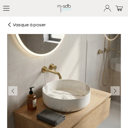
Se rendre au contenu
Vasque à poser