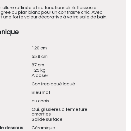
llure raffinée et sa fonctionnalité. Il associe
égrée au plan blanc pour un contraste chic. Avec
 une forte valeur décorative à votre salle de bain.
hnique
120 cm
55.9 cm
87 cm
125 kg
A poser
Contreplaqué laqué
Bleu mat
au choix
Oui, glissières à fermeture
amorties
Solide surface
le dessous
Céramique