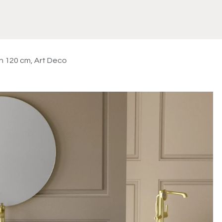
Meuble
WC Bidet
Miroir
Lavabo Vasque
Robinet
Accessoires
Radiateur
in 120 cm, Art Deco