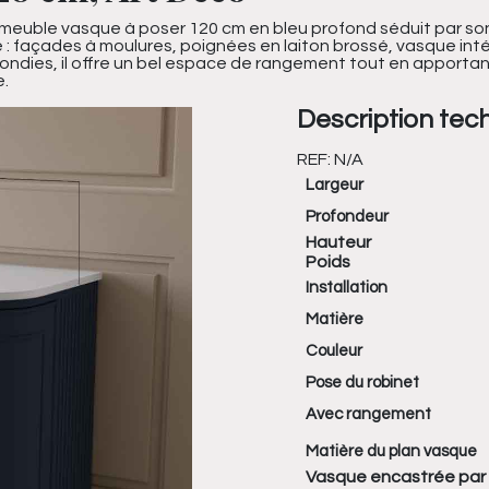
 meuble vasque à poser 120 cm en bleu profond séduit par son a
e : façades à moulures, poignées en laiton brossé, vasque int
rrondies, il offre un bel espace de rangement tout en apportant
e.
Description tec
REF:
N/A
Largeur
Profondeur
Hauteur
Poids
Installation
Matière
Couleur
Pose du robinet
Avec rangement
Matière du plan vasque
Vasque encastrée par 