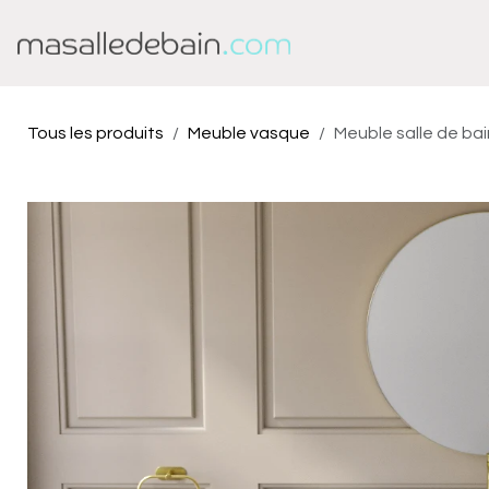
Se rendre au contenu
Baignoire
Douche
Tous les produits
Meuble vasque
Meuble salle de ba