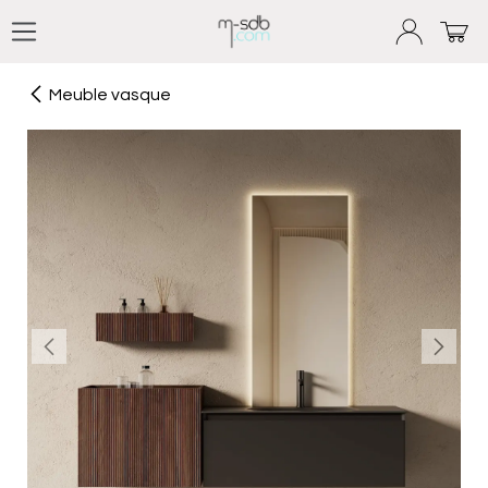
Se rendre au contenu
Meuble vasque