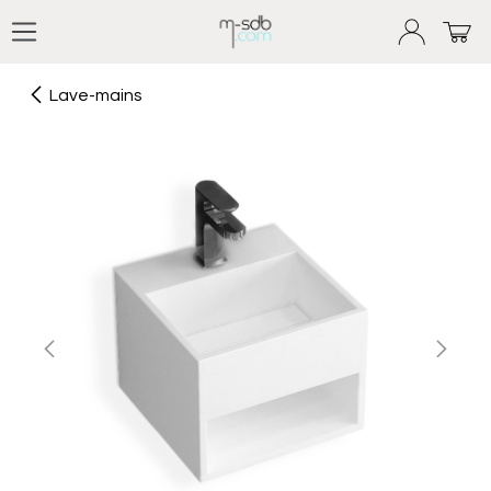
Se rendre au contenu
Lave-mains