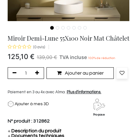
Miroir Demi-Lune 55X100 Noir Mat Châtelet
(0 avis)
125,10
€
139,00
€
TVA incluse
10.0
% de réduction
Ajouter au panier
Paiement en 3 ou 4x avec Alma.
Plus d'informations.
Ajouter à mes 3D
Pro-pose
N° produit :
312862
+
Description du produit
+
Documents techniques