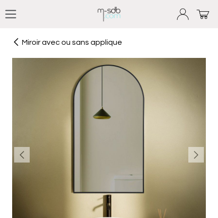
Se rendre au contenu
Miroir avec ou sans applique