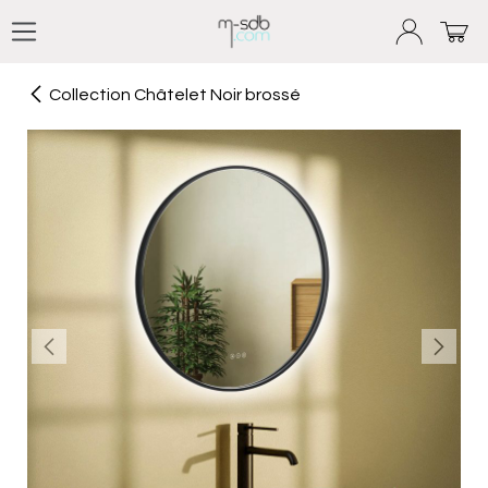
Se rendre au contenu
Collection Châtelet Noir brossé