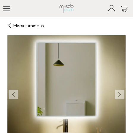
Se rendre au contenu
Miroir lumineux