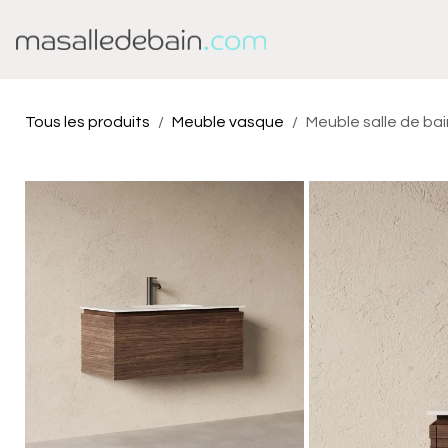
Se rendre au contenu
Baignoire
Douche
Tous les produits
Meuble vasque
Meuble salle de ba