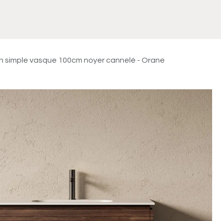
Meuble
WC Bidet
Miroir
Lavabo Vasque
Robinet
Accessoires
Radiateur
in simple vasque 100cm noyer cannelé - Orane