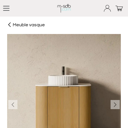
Se rendre au contenu
Meuble vasque