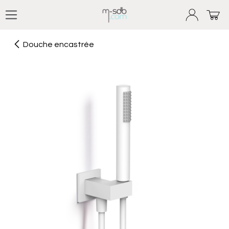
Se rendre au contenu
Douche encastrée