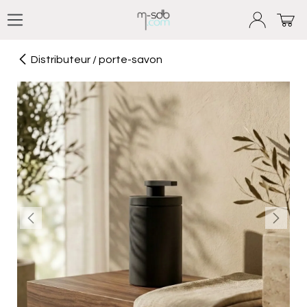
Se rendre au contenu
Distributeur / porte-savon