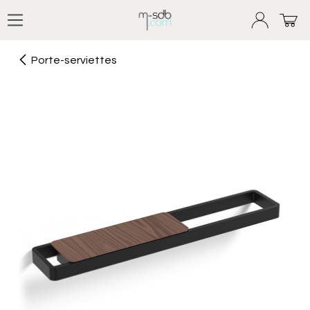
Se rendre au contenu
Porte-serviettes