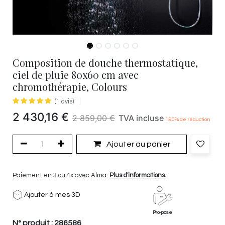
Composition de douche thermostatique,
ciel de pluie 80x60 cm avec
chromothérapie, Colours
(1 avis)
2 430,16
€
2 859,00
€
TVA incluse
15.0
% de réduction
Ajouter au panier
Paiement en 3 ou 4x avec Alma.
Plus d'informations.
Ajouter à mes 3D
Pro-pose
N° produit :
286586