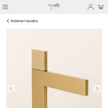
Se rendre au contenu
Robinet lavabo