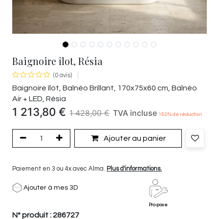
Baignoire îlot, Résia
(0 avis)
Baignoire îlot, Balnéo Brillant, 170x75x60 cm, Balnéo
Air + LED, Résia
1 213,80
€
1 428,00
€
TVA incluse
15.0
% de réduction
Ajouter au panier
Paiement en 3 ou 4x avec Alma.
Plus d'informations.
Ajouter à mes 3D
Pro-pose
N° produit :
286727