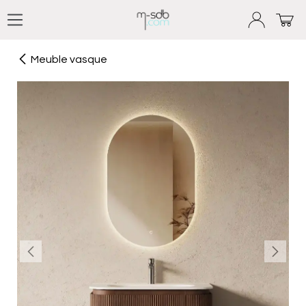
Se rendre au contenu
Meuble vasque