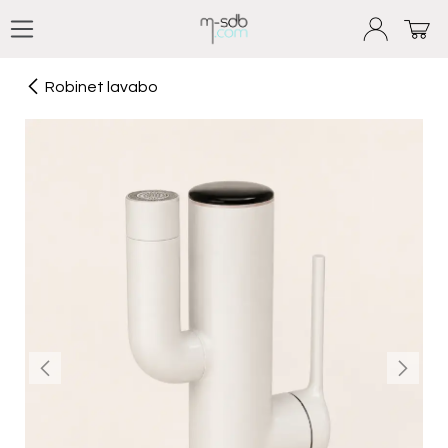
Se rendre au contenu
Robinet lavabo