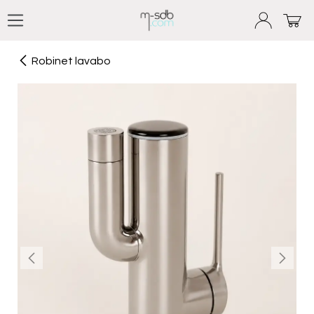
Se rendre au contenu
Robinet lavabo