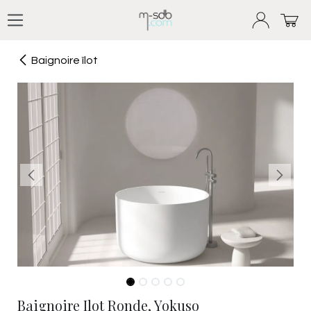
Se rendre au contenu
Baignoire îlot
Baignoire Ilot Ronde, Yokuso