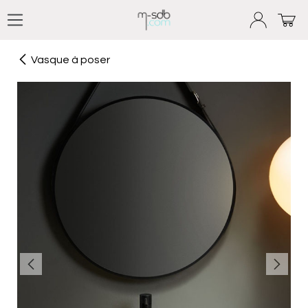
Se rendre au contenu
Vasque à poser