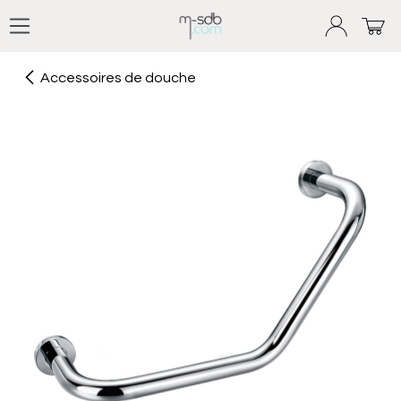
Se rendre au contenu
Accessoires de douche