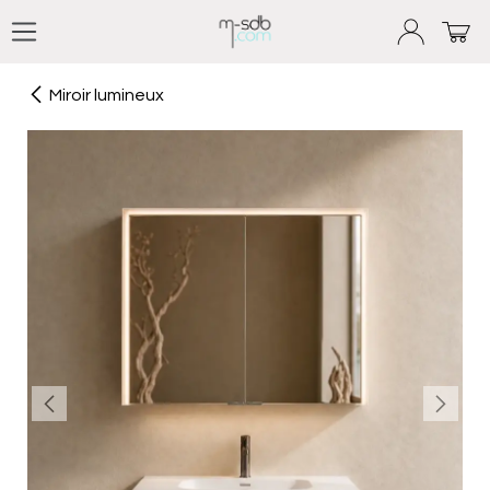
Se rendre au contenu
Miroir lumineux