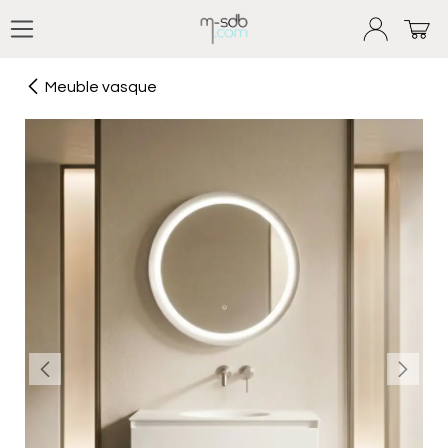
Se rendre au contenu
Meuble vasque