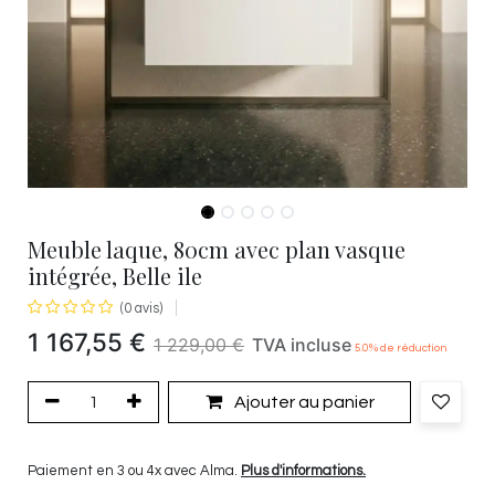
Meuble laque, 80cm avec plan vasque
intégrée, Belle ile
(0 avis)
1 167,55
€
1 229,00
€
TVA incluse
5.0
% de réduction
Ajouter au panier
Paiement en 3 ou 4x avec Alma.
Plus d'informations.