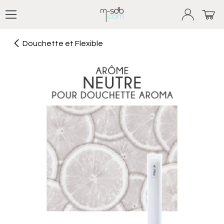
Se rendre au contenu
Douchette et Flexible