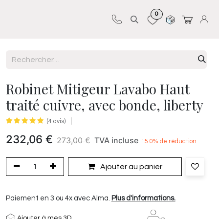
0
Sur-mesure
Revêtements
Pro-pose
Robinet Mitigeur Lavabo Haut
traité cuivre, avec bonde, liberty
(4 avis)
232,06
€
273,00
€
TVA incluse
15.0
% de réduction
Ajouter au panier
Paiement en 3 ou 4x avec Alma.
Plus d'informations.
Ajouter à mes 3D