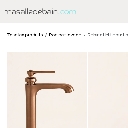
Se rendre au contenu
Baignoire
Douche
Tous les produits
Robinet lavabo
Robinet Mitigeur La