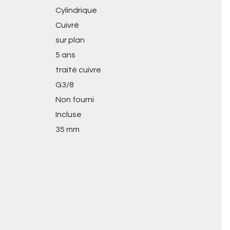
Cylindrique
Cuivré
sur plan
5 ans
traité cuivre
G3/8
Non fourni
Incluse
35 mm