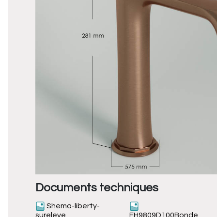
Documents techniques
Shema-liberty-
sureleve
FH9809D100Bonde