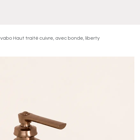
Meuble
WC Bidet
Miroir
Lavabo Vasque
Robinet
Accessoires
Radiateur
vabo Haut traité cuivre, avec bonde, liberty